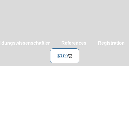
ildungswissenschaftler
References
Registration
$
0.00
Warenkorb